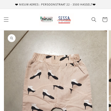
Meteen
❤️ NIEUW ADRES : PERSOONSTRAAT 22 - 3500 HASSELT❤️
naar de
content
Winkelwa
Ga direct naar
productinformatie