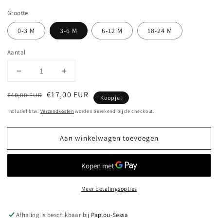
Grootte
0-3 M
3-6 M
6-12 M
18-24 M
Aantal
Aantal
Aantal
verlagen
verhogen
Normale
Aanbiedingsprijs
€17,00 EUR
voor
voor
€40,00 EUR
Koopje!
OUTLET
OUTLET
prijs
Inclusief btw.
Verzendkosten
worden berekend bij de checkout.
-
-
Nor
Nor
Pants
Pants
Aan winkelwagen toevoegen
-
-
Dusty
Dusty
Rose
Rose
Meer betalingsopties
Afhaling is beschikbaar bij
Paplou-Sessa