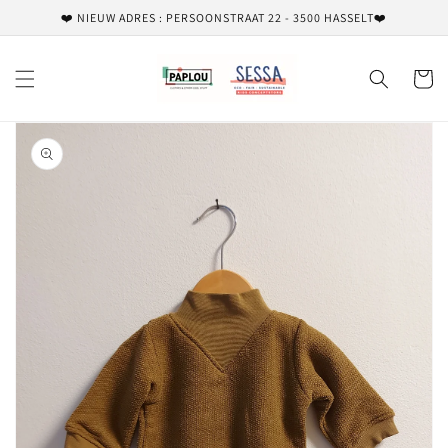
Meteen
❤️ NIEUW ADRES : PERSOONSTRAAT 22 - 3500 HASSELT❤️
naar de
content
Winkelwa
Ga direct naar
productinformatie