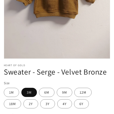
Media
1
HEART OF GOLD
openen
Sweater - Serge - Velvet Bronze
in
modaal
Size
1M
3M
6M
9M
12M
18M
2Y
3Y
4Y
6Y