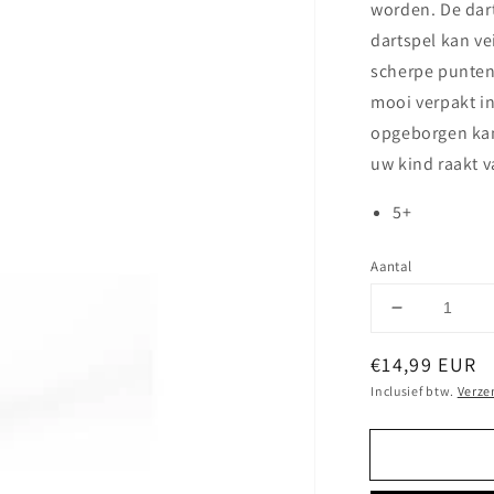
worden. De dart
dartspel kan v
scherpe punten 
mooi verpakt in
opgeborgen kan 
uw kind raakt v
5+
Aantal
Aantal
verlagen
Normale
€14,99 EUR
voor
Active
prijs
Inclusief btw.
Verze
Play:
Magnetisc
Darts
-