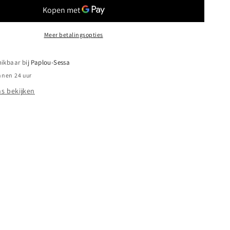
SAFARI
M
Meer betalingsopties
hikbaar bij
Paplou-Sessa
nnen 24 uur
s bekijken