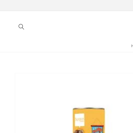
Meteen
naar de
content
Ga direct naar
productinformatie