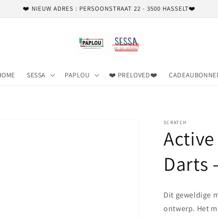
❤️ NIEUW ADRES : PERSOONSTRAAT 22 - 3500 HASSELT❤️
HOME
SESSA
PAPLOU
❤️ PRELOVED❤️
CADEAUBONNE
SCRATCH
Active
Darts 
Dit geweldige m
ontwerp. Het m