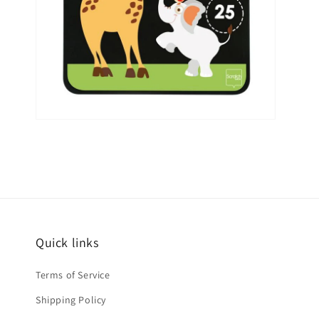
Media
4
openen
in
modaal
Quick links
Terms of Service
Shipping Policy