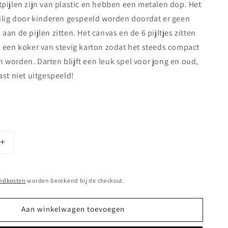
pijlen zijn van plastic en hebben een metalen dop. Het
eilig door kinderen gespeeld worden doordat er geen
aan de pijlen zitten. Het canvas en de 6 pijltjes zitten
 een koker van stevig karton zodat het steeds compact
worden. Darten blijft een leuk spel voor jong en oud,
ast niet uitgespeeld!
Aantal
verhogen
voor
Active
ndkosten
worden berekend bij de checkout.
Play:
he
Magnetische
Aan winkelwagen toevoegen
Darts
-