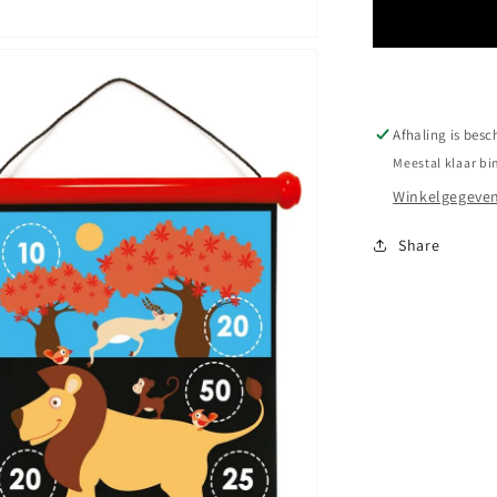
SAFARI
M
Afhaling is besc
Meestal klaar bi
Winkelgegeven
Share