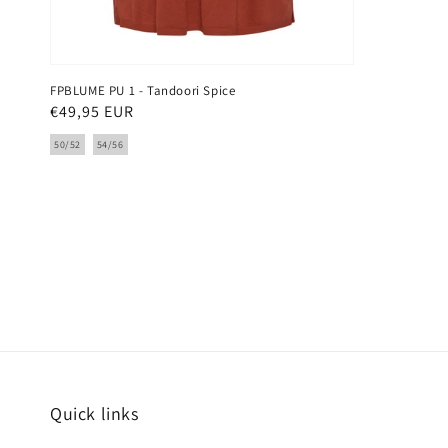
FPBLUME PU 1 - Tandoori Spice
Normale
€49,95 EUR
prijs
50/52
54/56
Quick links